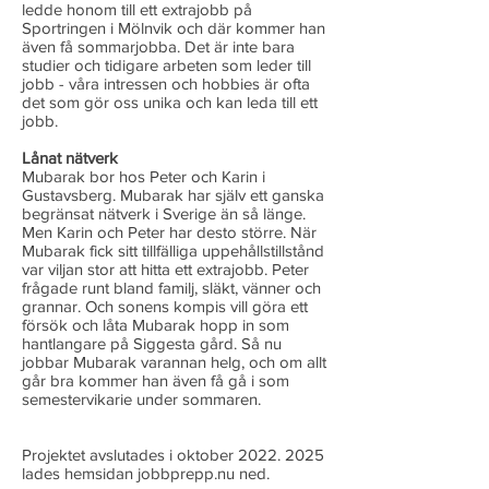
ledde honom till ett extrajobb på
Sportringen i Mölnvik och där kommer han
även få sommarjobba. Det är inte bara
studier och tidigare arbeten som leder till
jobb - våra intressen och hobbies är ofta
det som gör oss unika och kan leda till ett
jobb.
Lånat nätverk
Mubarak bor hos Peter och Karin i
Gustavsberg. Mubarak har själv ett ganska
begränsat nätverk i Sverige än så länge.
Men Karin och Peter har desto större. När
Mubarak fick sitt tillfälliga uppehållstillstånd
var viljan stor att hitta ett extrajobb. Peter
frågade runt bland familj, släkt, vänner och
grannar. Och sonens kompis vill göra ett
försök och låta Mubarak hopp in som
hantlangare på Siggesta gård. Så nu
jobbar Mubarak varannan helg, och om allt
går bra kommer han även få gå i som
semestervikarie under sommaren.
Projektet avslutades i oktober
2022. 2025
lades hemsidan jobbprepp.nu ned.