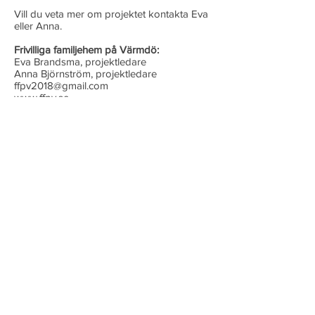
Vill du veta mer om projektet kontakta Eva
eller Anna.
Frivilliga familjehem på Värmdö:
Eva Brandsma, projektledare
Anna Björnström, projektledare
ffpv2018@gmail.com
www.ffpv.se
Läs mer i vår informationsfolder,
utbildningsschema och i slutrapporten: