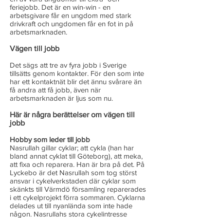
feriejobb. Det är en win-win - en
arbetsgivare får en ungdom med stark
drivkraft och ungdomen får en fot in på
arbetsmarknaden.
Vägen till jobb
Det sägs att tre av fyra jobb i Sverige
tillsätts genom kontakter. För den som inte
har ett kontaktnät blir det ännu svårare än
få andra att få jobb, även när
arbetsmarknaden är ljus som nu.
Här är några berättelser om vägen till
jobb
Hobby som leder till jobb
Nasrullah gillar cyklar; att cykla (han har
bland annat cyklat till Göteborg), att meka,
att fixa och reparera. Han är bra på det. På
Lyckebo är det Nasrullah som tog störst
ansvar i cykelverkstaden där cyklar som
skänkts till Värmdö församling reparerades
i ett cykelprojekt förra sommaren. Cyklarna
delades ut till nyanlända som inte hade
någon. Nasrullahs stora cykelintresse