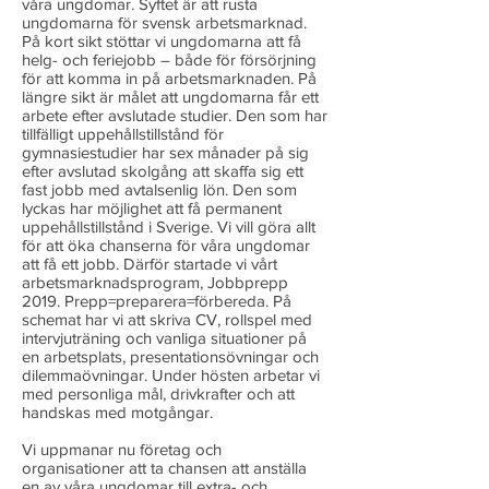
våra ungdomar. Syftet är att rusta
ungdomarna för svensk arbetsmarknad.
På kort sikt stöttar vi ungdomarna att få
helg- och feriejobb – både för försörjning
för att komma in på arbetsmarknaden. På
längre sikt är målet att ungdomarna får ett
arbete efter avslutade studier. Den som har
tillfälligt uppehållstillstånd för
gymnasiestudier har sex månader på sig
efter avslutad skolgång att skaffa sig ett
fast jobb med avtalsenlig lön. Den som
lyckas har möjlighet att få permanent
uppehållstillstånd i Sverige. Vi vill göra allt
för att öka chanserna för våra ungdomar
att få ett jobb. Därför startade vi vårt
arbetsmarknadsprogram, Jobbprepp
2019. Prepp=preparera=förbereda. På
schemat har vi att skriva CV, rollspel med
intervjuträning och vanliga situationer på
en arbetsplats, presentationsövningar och
dilemmaövningar. Under hösten arbetar vi
med personliga mål, drivkrafter och att
handskas med motgångar.
Vi uppmanar nu företag och
organisationer att ta chansen att anställa
en av våra ungdomar till extra- och