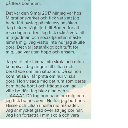
på flera boenden.
Det var den 9 maj 2017 när jag var hos
Migrationsverket och fick veta att jag
hade fått avslag på min asylansökan.
Jag fick en tågbiljett till Boden för att
resa dagen efter. Jag fick också veta att
min godman och socialtjänsten måste
lämna mig. Jag visste inte hur jag skulle
göra. Det var jättetråkigt och tufft för
mig. Jag var utan hopp och ensam.
Jag ville inte lämna min skola och mina
kompisar. Jag ringde till Lilian och
berättade om min situation. Då sa hon
kom hit så vi får prata om hur vi ska
göra. Hon visade mig det rum som deras
barn hade bott i och frågade om jag
ville bo där. Jag blev glad och sa
“JAAAA”. Då tog hon hand om mig och
jag fick bo hos dem. Nu har jag bott hos
Hasse och Lilian i nästa nio månader.
Jag är mycket glad över att jag bor här.
Jag kan fortsätta i min skola och vara
med mina kompisar. Lilian och Hasse är
som mina föräldrar och de hjälper mig